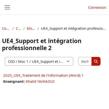
Passer au contenu principal
Connexion
Panneau latéral
Cours
CED
bloc 1
UE4_Support et intégration professionnelle 2
UE4_Support et intégration
professionnelle 2
Recherche
Catégories de cours
Recherc
2025_UE4_Traitement de l'information (Word) 1
Enseignant:
Khalid YAHIAOUI