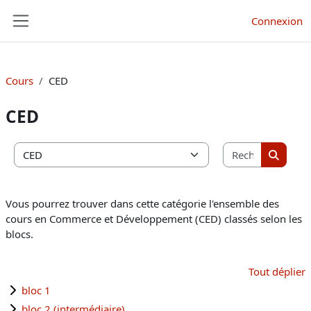
Passer au contenu principal
Connexion
Panneau latéral
Cours
CED
CED
Recherche
Catégories de cours
Recherc
Vous pourrez trouver dans cette catégorie l'ensemble des
cours en Commerce et Développement (CED) classés selon les
blocs.
Tout déplier
bloc 1
bloc 2 (intermédiaire)