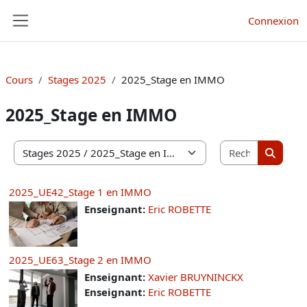
Passer au contenu principal
Connexion
Panneau latéral
Cours
Stages 2025
2025_Stage en IMMO
2025_Stage en IMMO
Recherche
Catégories de cours
Recherc
2025_UE42_Stage 1 en IMMO
Enseignant:
Eric ROBETTE
2025_UE63_Stage 2 en IMMO
Enseignant:
Xavier BRUYNINCKX
Enseignant:
Eric ROBETTE