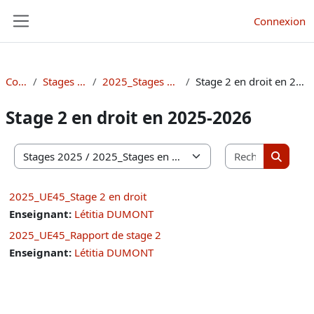
Passer au contenu principal
Connexion
Panneau latéral
Cours
Stages 2025
2025_Stages en droit
Stage 2 en droit en 2025-2026
Stage 2 en droit en 2025-2026
Recherche
Catégories de cours
Recherc
2025_UE45_Stage 2 en droit
Enseignant:
Létitia DUMONT
2025_UE45_Rapport de stage 2
Enseignant:
Létitia DUMONT