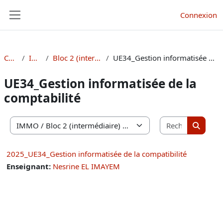
Passer au contenu principal
Connexion
Panneau latéral
Cours
IMMO
Bloc 2 (intermédiaire)
UE34_Gestion informatisée de la comptabilité
UE34_Gestion informatisée de la
comptabilité
Recherche
Catégories de cours
Recherc
2025_UE34_Gestion informatisée de la compatibilité
Enseignant:
Nesrine EL IMAYEM