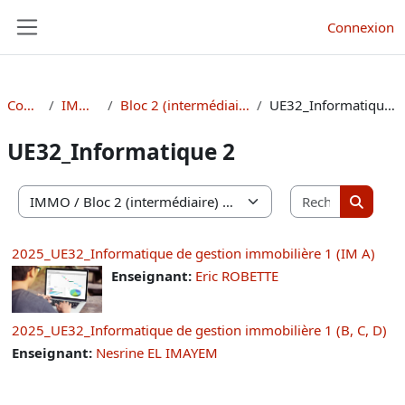
Passer au contenu principal
Connexion
Panneau latéral
Cours
IMMO
Bloc 2 (intermédiaire)
UE32_Informatique 2
UE32_Informatique 2
Recherche
Catégories de cours
Recherc
2025_UE32_Informatique de gestion immobilière 1 (IM A)
Enseignant:
Eric ROBETTE
2025_UE32_Informatique de gestion immobilière 1 (B, C, D)
Enseignant:
Nesrine EL IMAYEM