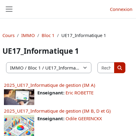
Passer au contenu principal
Connexion
Panneau latéral
Cours
IMMO
Bloc 1
UE17_Informatique 1
UE17_Informatique 1
Recherche
Catégories de cours
Recherc
2025_UE17_Informatique de gestion (IM A)
Enseignant:
Eric ROBETTE
2025_UE17_Informatique de gestion (IM B, D et G)
Enseignant:
Odile GEERINCKX