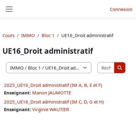
Passer au contenu principal
Connexion
Panneau latéral
Cours
IMMO
Bloc 1
UE16_Droit administratif
UE16_Droit administratif
Recherche
Catégories de cours
Recherc
2025_UE16_Droit administratif (IM A, B, E et F)
Enseignant:
Manon JAUMOTTE
2025_UE16_Droit administratif (IM C, D, G et H)
Enseignant:
Virginie WAUTIER