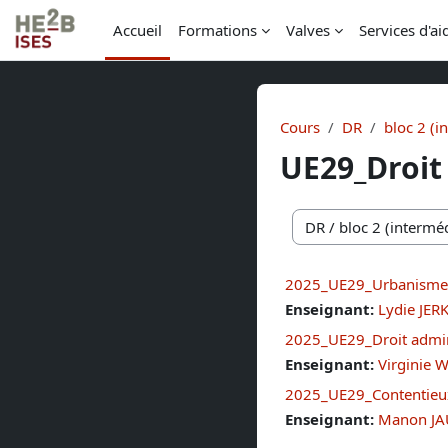
Passer au contenu principal
Accueil
Formations
Valves
Services d'ai
Cours
DR
bloc 2 (i
UE29_Droit 
Catégories de cours
2025_UE29_Urbanisme 
Enseignant:
Lydie JER
2025_UE29_Droit admini
Enseignant:
Virginie 
2025_UE29_Contentieux
Enseignant:
Manon J