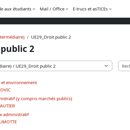
de aux étudiants
Mail / Office
E-trucs et asTICEs
ntermédiaire)
UE29_Droit public 2
public 2
et environnement
KOVIC
stratif (y compris marchés publics)
WAUTIER
 administratif
AUMOTTE