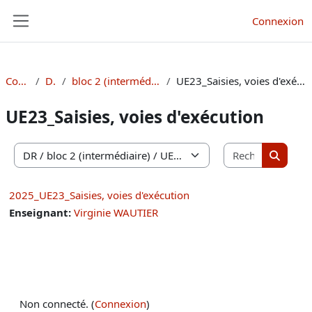
Passer au contenu principal
Connexion
Panneau latéral
Cours
DR
bloc 2 (intermédiaire)
UE23_Saisies, voies d'exécution
UE23_Saisies, voies d'exécution
Recherche
Catégories de cours
Recherc
2025_UE23_Saisies, voies d'exécution
Enseignant:
Virginie WAUTIER
Non connecté. (
Connexion
)