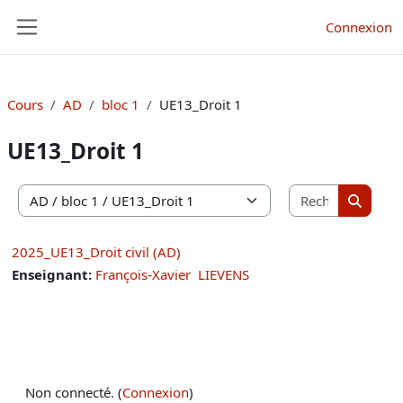
Passer au contenu principal
Connexion
Panneau latéral
Cours
AD
bloc 1
UE13_Droit 1
UE13_Droit 1
Recherche
Catégories de cours
Recherc
2025_UE13_Droit civil (AD)
Enseignant:
François-Xavier LIEVENS
Non connecté. (
Connexion
)