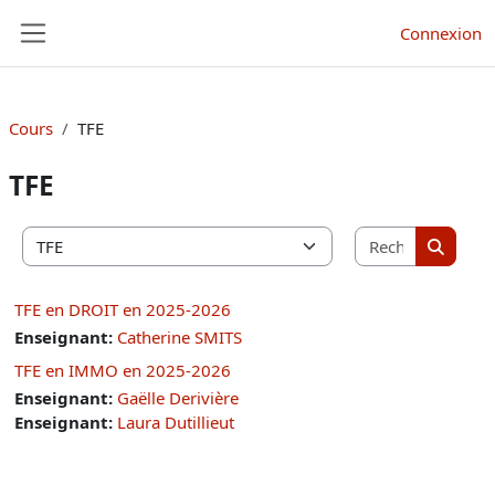
Passer au contenu principal
Connexion
Panneau latéral
Cours
TFE
TFE
Recherche
Catégories de cours
Recherc
TFE en DROIT en 2025-2026
Enseignant:
Catherine SMITS
TFE en IMMO en 2025-2026
Enseignant:
Gaëlle Derivière
Enseignant:
Laura Dutillieut